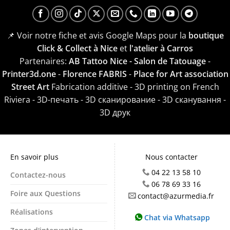
📌 Voir notre fiche et avis Google Maps pour la
boutique
Click & Collect à Nice
et
l'atelier à Carros
Partenaires:
AB Tattoo Nice - Salon de Tatouage
-
Printer3d.one
-
Florence FABRIS
-
Place for Art association
Street Art
Fabrication additive - 3D printing on French
Riviera - 3D-печать - 3D сканирование - 3D сканування -
3D друк
En savoir plus
Nous contacter
04 22 13 58 10
Contactez-nous
06 78 69 33 16
Foire aux Questions
contact@azurmedia.fr
Réalisations
Chat via Whatsapp