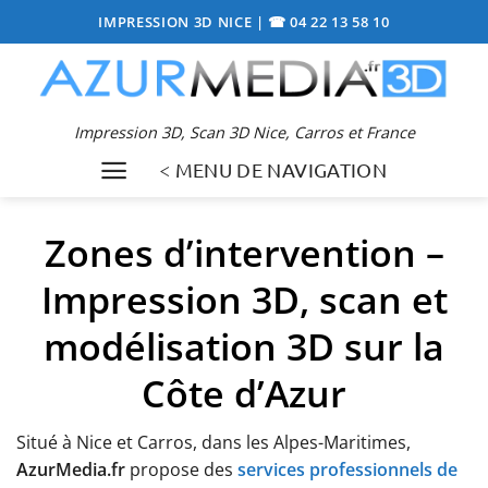
Passer
IMPRESSION 3D NICE
|
☎ 04 22 13 58 10
au
contenu
Impression 3D, Scan 3D Nice, Carros et France
< MENU DE NAVIGATION
Zones d’intervention –
Impression 3D, scan et
modélisation 3D sur la
Côte d’Azur
Situé à Nice et Carros, dans les Alpes-Maritimes,
AzurMedia.fr
propose des
services professionnels de