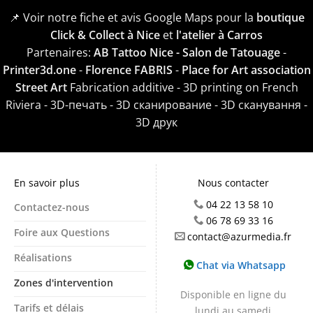
📌 Voir notre fiche et avis Google Maps pour la
boutique
Click & Collect à Nice
et
l'atelier à Carros
Partenaires:
AB Tattoo Nice - Salon de Tatouage
-
Printer3d.one
-
Florence FABRIS
-
Place for Art association
Street Art
Fabrication additive - 3D printing on French
Riviera - 3D-печать - 3D сканирование - 3D сканування -
3D друк
En savoir plus
Nous contacter
04 22 13 58 10
Contactez-nous
06 78 69 33 16
Foire aux Questions
contact@azurmedia.fr
Réalisations
Chat via Whatsapp
Zones d'intervention
Disponible en ligne du
Tarifs et délais
lundi au samedi