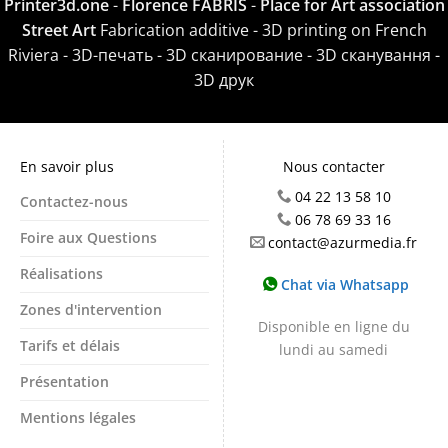
Printer3d.one
-
Florence FABRIS
-
Place for Art association
Street Art
Fabrication additive - 3D printing on French
Riviera - 3D-печать - 3D сканирование - 3D сканування -
3D друк
En savoir plus
Nous contacter
04 22 13 58 10
Contactez-nous
06 78 69 33 16
Foire aux Questions
contact@azurmedia.fr
Réalisations
Chat via Whatsapp
Zones d'intervention
Disponible en ligne du
Tarifs et délais
lundi au samedi
Présentation
Mentions légales