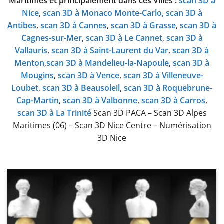
Maritimes et principalement dans ces Villes :
scan 3D à
Nice
,
scan 3D à Monaco Monte-Carlo,
scan 3D à
Antibes
,
scan 3D à Cannes
,
scan 3D à Grasse
,
scan 3D à
Cagnes-sur-Mer
,
scan 3D à Le Cannet
,
scan 3D à
Vallauris
,
scan 3D à Saint-Laurent du Var
,
scan 3D à
Menton
,
scan 3D à Mandelieu-la-Napoule
,
scan 3D à
Mougins
,
scan 3D à Vence
,
scan 3D à Villeneuve-
Loubet
,
scan 3D à Beausoleil
,
scan 3D à Roquebrune-
Cap-Martin
,
scan 3D à Valbonne
,
scan 3D à Carros
,
scan 3D à La Trinité
Scan 3D PACA – Scan 3D Alpes
Maritimes (06) – Scan 3D Nice Centre – Numérisation
3D Nice