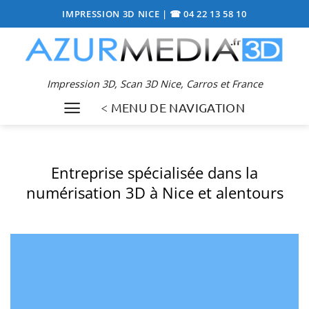
Passer
IMPRESSION 3D NICE
|
☎ 04 22 13 58 10
au
contenu
Impression 3D, Scan 3D Nice, Carros et France
< MENU DE NAVIGATION
Entreprise spécialisée dans la
numérisation 3D à Nice et alentours