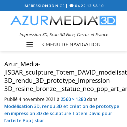
Passer
IMPRESSION 3D NICE
|
☎ 04 22 13 58 10
au
contenu
Impression 3D, Scan 3D Nice, Carros et France
< MENU DE NAVIGATION
Azur_Media-
JISBAR_sculpture_Totem_DAVID_modelisat
3D_rendu_3D_prototype_impression-
3D_resine_bronze__statue_neo_pop_art_an
Publié
4 novembre 2021
à
2560 × 1280
dans
Modélisation 3D, rendu 3D et création de prototype
en impression 3D de sculpture Totem David pour
l’artiste Pop Jisbar