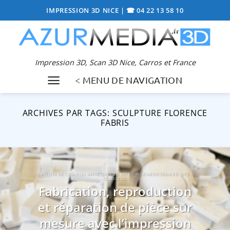
Passer
IMPRESSION 3D NICE
|
☎ 04 22 13 58 10
au
contenu
Impression 3D, Scan 3D Nice, Carros et France
< MENU DE NAVIGATION
ARCHIVES PAR TAGS:
SCULPTURE FLORENCE
FABRIS
ATELIER DE CRÉATION IMPRESSION 3D RÉTRO-INGÉNIERIE SCAN 3D NICE
STUDIO 3D
Fabrication, reproduction
et réparation de pièce sur
mesure avec l’impression