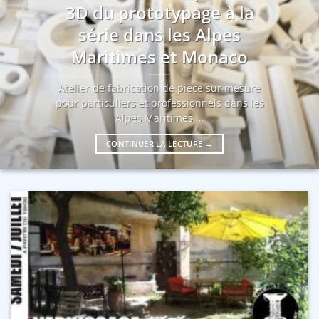
3D du prototypage à la
série dans les Alpes
Maritimes et Monaco
Atelier de fabrication de pièce sur mesure
pour particuliers et professionnels dans les
Alpes Maritimes ...
CONTINUER LA LECTURE
→