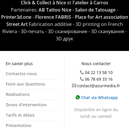
Click & Collect à Nice
et
l'atelier à Carros
Partenaires:
AB Tattoo Nice - Salon de Tatouage
-
Printer3d.one
-
Florence FABRIS
-
Place for Art association
Street Art
Fabrication additive - 3D printing on French
Riviera - 3D-печать - 3D сканирование - 3D сканування -
3D друк
En savoir plus
Nous contacter
04 22 13 58 10
Contactez-nous
06 78 69 33 16
Foire aux Questions
contact@azurmedia.fr
Réalisations
Chat via Whatsapp
Zones d'intervention
Disponible en ligne du
Tarifs et délais
lundi au samedi
Présentation