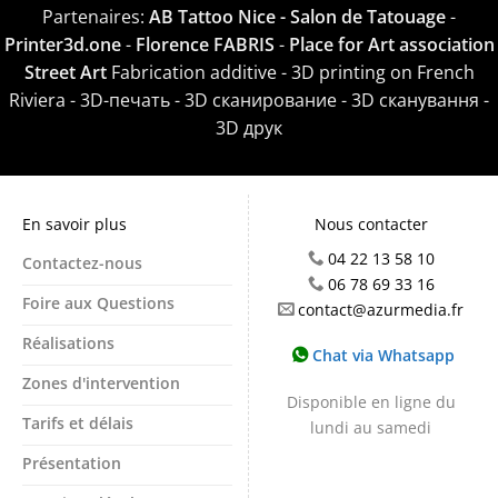
Partenaires:
AB Tattoo Nice - Salon de Tatouage
-
Printer3d.one
-
Florence FABRIS
-
Place for Art association
Street Art
Fabrication additive - 3D printing on French
Riviera - 3D-печать - 3D сканирование - 3D сканування -
3D друк
En savoir plus
Nous contacter
04 22 13 58 10
Contactez-nous
06 78 69 33 16
Foire aux Questions
contact@azurmedia.fr
Réalisations
Chat via Whatsapp
Zones d'intervention
Disponible en ligne du
Tarifs et délais
lundi au samedi
Présentation