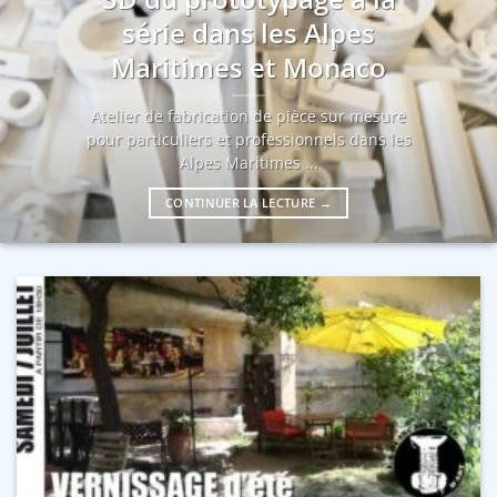
série dans les Alpes
Maritimes et Monaco
Atelier de fabrication de pièce sur mesure
pour particuliers et professionnels dans les
Alpes Maritimes ...
CONTINUER LA LECTURE
→