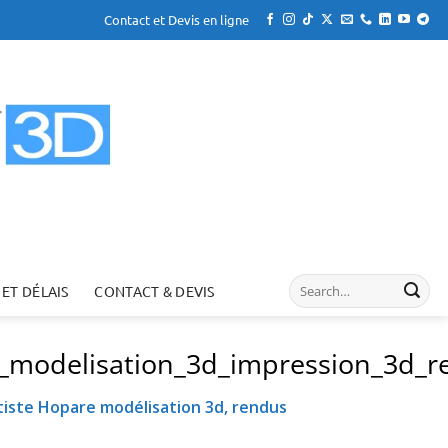
Contact et Devis en ligne
 ET DÉLAIS
CONTACT & DEVIS
delisation_3d_impression_3d_resin
tiste Hopare modélisation 3d, rendus