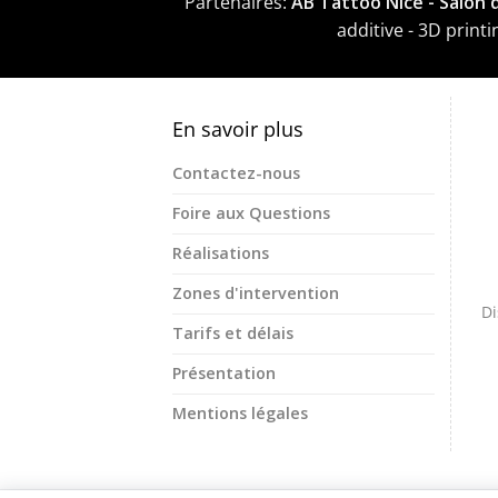
Partenaires:
AB Tattoo Nice - Salon
additive - 3D prin
En savoir plus
Contactez-nous
Foire aux Questions
Réalisations
Zones d'intervention
Di
Tarifs et délais
Présentation
Mentions légales