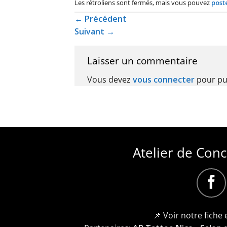
Les rétroliens sont fermés, mais vous pouvez
post
←
Précédent
Suivant
→
Laisser un commentaire
Vous devez
vous connecter
pour pu
Atelier de Con
📌 Voir notre fiche