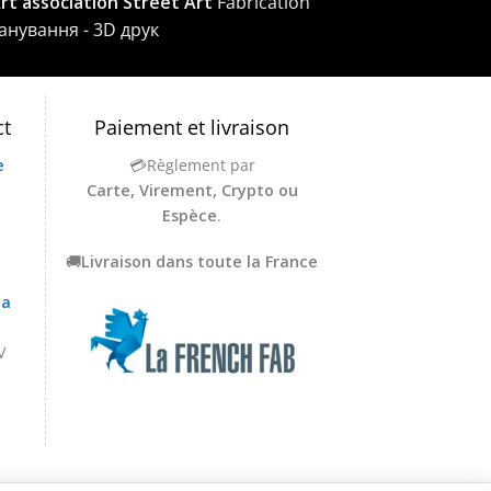
Art association Street Art
Fabrication
канування - 3D друк
ct
Paiement et livraison
e
💳Règlement par
Carte, Virement, Crypto ou
Espèce
.
🚚
Livraison dans toute la France
la
V