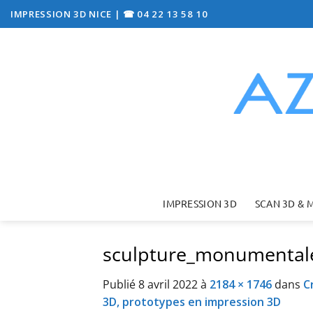
Passer
IMPRESSION 3D NICE
|
☎ 04 22 13 58 10
au
contenu
IMPRESSION 3D
SCAN 3D & 
sculpture_monumentale
Publié
8 avril 2022
à
2184 × 1746
dans
C
3D, prototypes en impression 3D