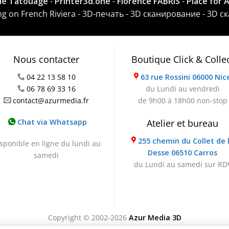
 de Tatouage
-
Printer3d.one
-
Florence FABRIS
-
Place for 
ting on French Riviera - 3D-печать - 3D сканирование - 3D с
Nous contacter
Boutique Click & Colle
04 22 13 58 10
63 rue Rossini 06000 Nic
06 78 69 33 16
du Lundi au vendredi
contact@azurmedia.fr
de 9h00 à 18h00 non-stop
Chat via Whatsapp
Atelier et bureau
255 chemin du Collet de 
sponible en ligne du lundi au
Desse 06510 Carros
samedi
du Lundi au samedi sur RD
Copyright © 2002-2026
Azur Media 3D