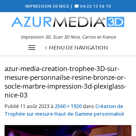
Passer
IMPRESSION 3D NICE
|
☎ 04 22 13 58 10
au
contenu
Impression 3D, Scan 3D Nice, Carros et France
< MENU DE NAVIGATION
azur-media-creation-trophee-3D-sur-
mesure-personnailse-resine-bronze-or-
socle-marbre-impression-3d-plexiglass-
nice-03
Publié
11 août 2023
à
2560 × 1920
dans
Création de
Trophée sur mesure Haut de Gamme personnalisé