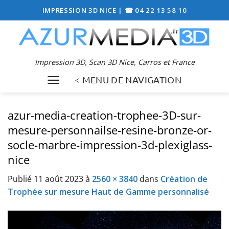
Passer
IMPRESSION 3D NICE
|
☎ 04 22 13 58 10
au
contenu
Impression 3D, Scan 3D Nice, Carros et France
< MENU DE NAVIGATION
azur-media-creation-trophee-3D-sur-
mesure-personnailse-resine-bronze-or-
socle-marbre-impression-3d-plexiglass-
nice
Publié
11 août 2023
à
2560 × 3840
dans
Création de
Trophée sur mesure Haut de Gamme personnalisé