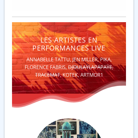
LES ARTISTES EN
PERFORMANCES LIVE
ANNABELLE TATTU, JEN MILLER, PIKA,
FLORENCE FABRIS,
DJOULAŸLAPAPAŸE,
TRACEMAT
, KOTEK, ARTMOR1