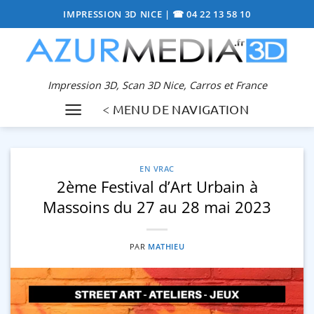
Passer
IMPRESSION 3D NICE
|
☎ 04 22 13 58 10
au
contenu
Impression 3D, Scan 3D Nice, Carros et France
< MENU DE NAVIGATION
EN VRAC
2ème Festival d’Art Urbain à
Massoins du 27 au 28 mai 2023
PAR
MATHIEU