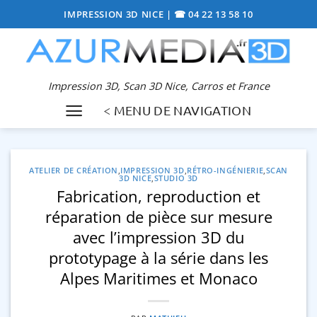
Passer
IMPRESSION 3D NICE
|
☎ 04 22 13 58 10
au
contenu
Impression 3D, Scan 3D Nice, Carros et France
< MENU DE NAVIGATION
ATELIER DE CRÉATION
,
IMPRESSION 3D
,
RÉTRO-INGÉNIERIE
,
SCAN
3D NICE
,
STUDIO 3D
Fabrication, reproduction et
réparation de pièce sur mesure
avec l’impression 3D du
prototypage à la série dans les
Alpes Maritimes et Monaco