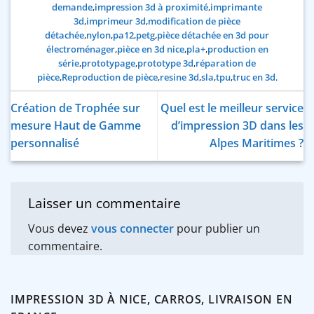
demande
,
impression 3d à proximité
,
imprimante
3d
,
imprimeur 3d
,
modification de pièce
détachée
,
nylon
,
pa12
,
petg
,
pièce détachée en 3d pour
électroménager
,
pièce en 3d nice
,
pla+
,
production en
série
,
prototypage
,
prototype 3d
,
réparation de
pièce
,
Reproduction de pièce
,
resine 3d
,
sla
,
tpu
,
truc en 3d
.
Création de Trophée sur
Quel est le meilleur service
mesure Haut de Gamme
d’impression 3D dans les
personnalisé
Alpes Maritimes ?
Laisser un commentaire
Vous devez
vous connecter
pour publier un
commentaire.
IMPRESSION 3D À NICE, CARROS, LIVRAISON EN