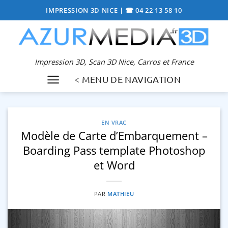
Passer
IMPRESSION 3D NICE
|
☎ 04 22 13 58 10
au
contenu
Impression 3D, Scan 3D Nice, Carros et France
< MENU DE NAVIGATION
EN VRAC
Modèle de Carte d’Embarquement –
Boarding Pass template Photoshop
et Word
PAR
MATHIEU