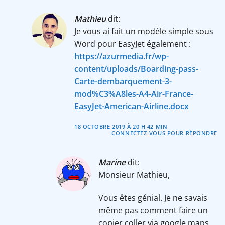
Mathieu
dit:
Je vous ai fait un modèle simple sous
Word pour EasyJet également :
https://azurmedia.fr/wp-
content/uploads/Boarding-pass-
Carte-dembarquement-3-
mod%C3%A8les-A4-Air-France-
EasyJet-American-Airline.docx
18 OCTOBRE 2019 À 20 H 42 MIN
CONNECTEZ-VOUS POUR RÉPONDRE
Marine
dit:
Monsieur Mathieu,
Vous êtes génial. Je ne savais
même pas comment faire un
copier coller via google maps.