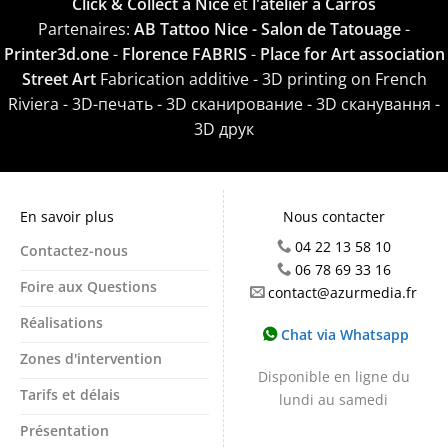
Click & Collect à Nice
et
l'atelier à Carros
Partenaires:
AB Tattoo Nice - Salon de Tatouage
-
Printer3d.one
-
Florence FABRIS
-
Place for Art association
Street Art
Fabrication additive - 3D printing on French
Riviera - 3D-печать - 3D сканирование - 3D сканування -
3D друк
En savoir plus
Nous contacter
04 22 13 58 10
Contactez-nous
06 78 69 33 16
Foire aux Questions
contact@azurmedia.fr
Réalisations
Chat via Whatsapp
Zones d'intervention
Disponible en ligne du
Tarifs et délais
lundi au samedi
Présentation