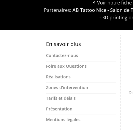
📌 Voir notre fich
Partenaires:
AB Tattoo Nice - Salon de
- 3D printing 
En savoir plus
Contactez-nous
Foire aux Questions
Réalisations
Zones d'intervention
Di
Tarifs et délais
Présentation
Mentions légales