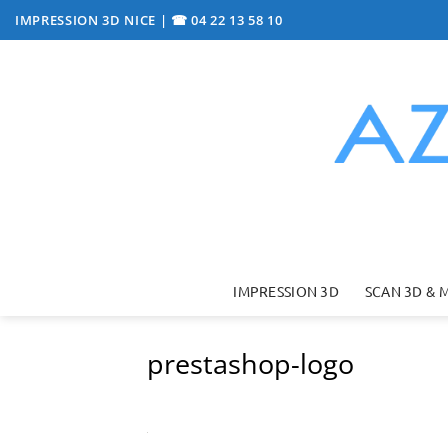
Passer
IMPRESSION 3D NICE
|
☎ 04 22 13 58 10
au
contenu
IMPRESSION 3D
SCAN 3D & 
prestashop-logo