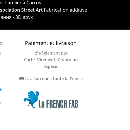
et
l'atelier à Carros
ssociation Street Art
Fabrication additive
вання - 3D друк
ct
Paiement et livraison
e
💳Règlement par
Carte, Virement, Crypto ou
Espèce
.
🚚
Livraison dans toute la France
a
V