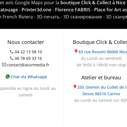
e et avis Google Maps pour la
boutique Click & Collect à Nice
 Tatouage
-
Printer3d.one
-
Florence FABRIS
-
Place for Art a
on French Riviera - 3D-печать - 3D сканирование - 3D скану
Nous contacter
Boutique Click & Colle
04 22 13 58 10
63 rue Rossini 06000 Nic
06 78 69 33 16
du Lundi au vendredi
contact@azurmedia.fr
de 9h00 à 18h00 non-stop
Chat via Whatsapp
Atelier et bureau
255 chemin du Collet de l
sponible en ligne du lundi au
Desse 06510 Carros
samedi
du Lundi au samedi sur RD