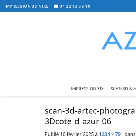
Passer
IMPRESSION 3D NICE
|
☎ 04 22 13 58 10
au
contenu
IMPRESSION 3D
SCAN 3D & 
scan-3d-artec-photogr
3Dcote-d-azur-06
Publié
10 février 2025
à
1234 × 791
dan