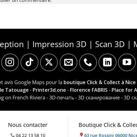
blier un commentaire.
ception | Impression 3D | Scan 3D | 
 et avis Google Maps pour la
boutique Click & Collect à Nice
 de Tatouage
-
Printer3d.one
-
Florence FABRIS
-
Place for 
ting on French Riviera - 3D-печать - 3D сканирование - 3D с
Nous contacter
Boutique Click & Colle
04 22 13 58 10
63 rue Rossini 06000 Nic