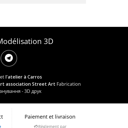
Modélisation 3D
et
l'atelier à Carros
Art association Street Art
Fabrication
канування - 3D друк
ct
Paiement et livraison
e
💳Règlement par