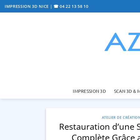
Passer
IMPRESSION 3D NICE
|
☎ 04 22 13 58 10
au
contenu
IMPRESSION 3D
SCAN 3D & 
ATELIER DE CRÉATIO
Restauration d’une 
Complète Grâce a