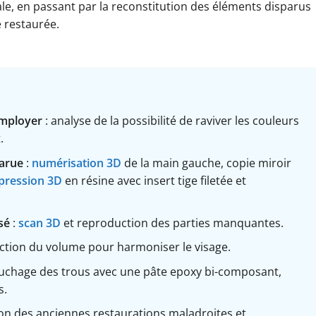
inale, en passant par la reconstitution des éléments disparus
e restaurée.
employer
: analyse de la possibilité de raviver les couleurs
.
parue
:
numérisation 3D
de la main gauche, copie miroir
pression 3D
en résine avec insert tige filetée et
sé
:
scan 3D
et reproduction des parties manquantes.
uction du volume pour harmoniser le visage.
uchage des trous avec une pâte epoxy bi-composant,
s.
on des anciennes restaurations maladroites et