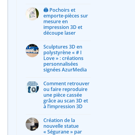
🖨️ Pochoirs et
emporte-pièces sur
mesure en
impression 3D et
découpe laser
Sculptures 3D en
polystyrène « # I
Love » : créations
personnalisées
signées AzurMedia
Comment retrouver
ou faire reproduire
une pièce cassée
grâce au scan 3D et
à l’impression 3D
Création de la
nouvelle statue
« Ségurane » par