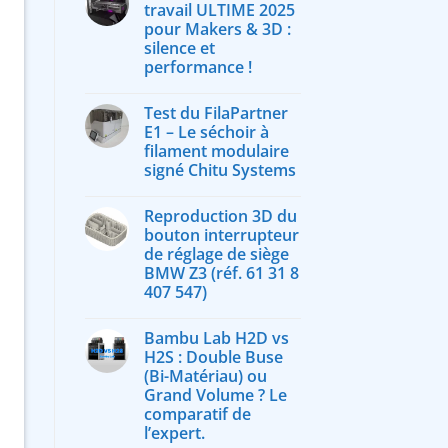
travail ULTIME 2025
pour Makers & 3D :
silence et
performance !
Test du FilaPartner
E1 – Le séchoir à
filament modulaire
signé Chitu Systems
Reproduction 3D du
bouton interrupteur
de réglage de siège
BMW Z3 (réf. 61 31 8
407 547)
Bambu Lab H2D vs
H2S : Double Buse
(Bi-Matériau) ou
Grand Volume ? Le
comparatif de
l’expert.