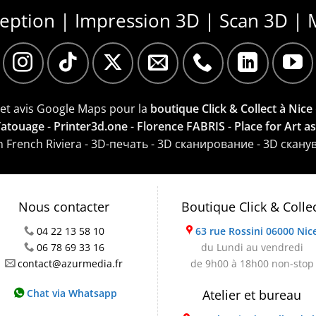
ception | Impression 3D | Scan 3D | 
e et avis Google Maps pour la
boutique Click & Collect à Nice
 Tatouage
-
Printer3d.one
-
Florence FABRIS
-
Place for Art a
on French Riviera - 3D-печать - 3D сканирование - 3D скану
Nous contacter
Boutique Click & Colle
04 22 13 58 10
63 rue Rossini 06000 Nic
06 78 69 33 16
du Lundi au vendredi
contact@azurmedia.fr
de 9h00 à 18h00 non-stop
Chat via Whatsapp
Atelier et bureau