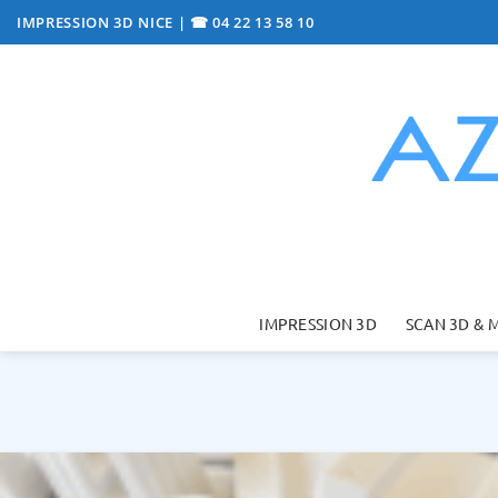
Passer
IMPRESSION 3D NICE
|
☎ 04 22 13 58 10
au
contenu
IMPRESSION 3D
SCAN 3D & 