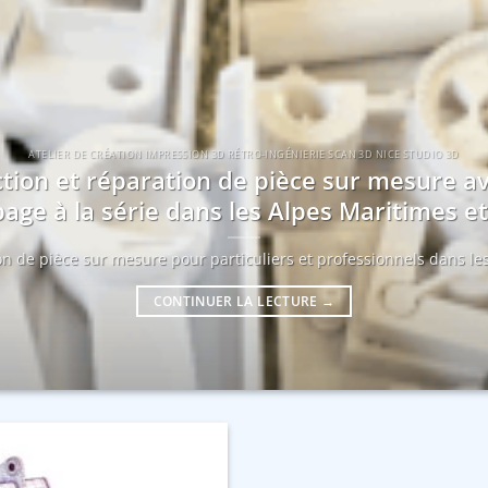
ATELIER DE CRÉATION IMPRESSION 3D RÉTRO-INGÉNIERIE SCAN 3D NICE STUDIO 3D
tion et réparation de pièce sur mesure a
age à la série dans les Alpes Maritimes 
ion de pièce sur mesure pour particuliers et professionnels dans les
CONTINUER LA LECTURE
→