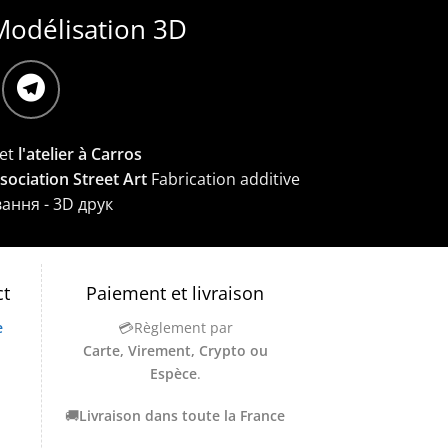
Modélisation 3D
et
l'atelier à Carros
ssociation Street Art
Fabrication additive
вання - 3D друк
ct
Paiement et livraison
e
💳Règlement par
Carte, Virement, Crypto ou
Espèce
.
🚚
Livraison dans toute la France