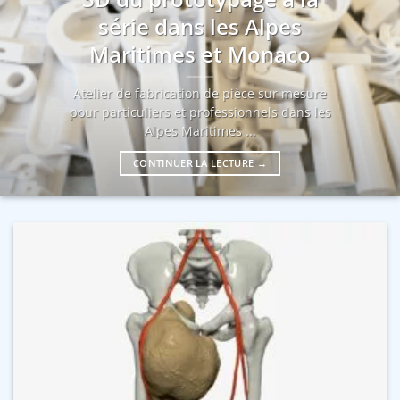
série dans les Alpes
Maritimes et Monaco
Atelier de fabrication de pièce sur mesure
pour particuliers et professionnels dans les
Alpes Maritimes ...
CONTINUER LA LECTURE
→