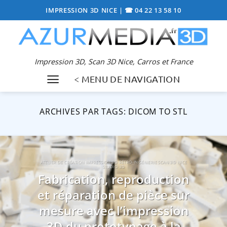
Passer
IMPRESSION 3D NICE
|
☎ 04 22 13 58 10
au
contenu
Impression 3D, Scan 3D Nice, Carros et France
< MENU DE NAVIGATION
ARCHIVES PAR TAGS:
DICOM TO STL
ATELIER DE CRÉATION IMPRESSION 3D RÉTRO-INGÉNIERIE SCAN 3D NICE
STUDIO 3D
Fabrication, reproduction
et réparation de pièce sur
mesure avec l’impression
3D du prototypage à la