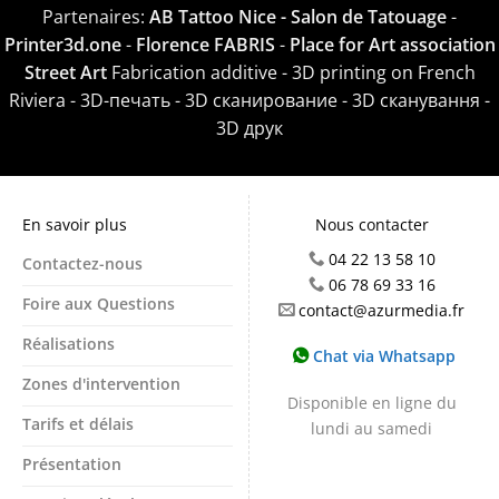
Partenaires:
AB Tattoo Nice - Salon de Tatouage
-
Printer3d.one
-
Florence FABRIS
-
Place for Art association
Street Art
Fabrication additive - 3D printing on French
Riviera - 3D-печать - 3D сканирование - 3D сканування -
3D друк
En savoir plus
Nous contacter
04 22 13 58 10
Contactez-nous
06 78 69 33 16
Foire aux Questions
contact@azurmedia.fr
Réalisations
Chat via Whatsapp
Zones d'intervention
Disponible en ligne du
Tarifs et délais
lundi au samedi
Présentation