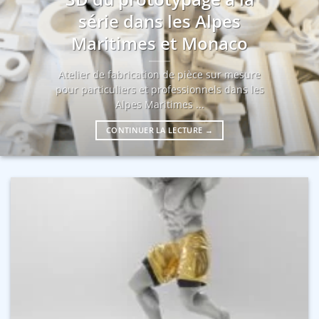
série dans les Alpes
Maritimes et Monaco
Atelier de fabrication de pièce sur mesure
pour particuliers et professionnels dans les
Alpes Maritimes ...
CONTINUER LA LECTURE
→