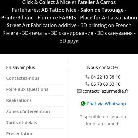
Click & Collect à Nice
et
l'atelier à Carros
Partenaires:
AB Tattoo Nice - Salon de Tatouage
-
Printer3d.one
-
Florence FABRIS
-
Place for Art association
Street Art
Fabrication additive - 3D printing on French
Riviera - 3D-печать - 3D сканирование - 3D сканування -
3D друк
En savoir plus
Nous contacter
04 22 13 58 10
Contactez-nous
06 78 69 33 16
Foire aux Questions
contact@azurmedia.fr
Réalisations
Chat via Whatsapp
Zones d'intervention
Disponible en ligne du
Tarifs et délais
lundi au samedi
Présentation