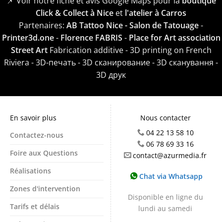
📌 Voir notre fiche et avis Google Maps pour la
boutique
Click & Collect à Nice
et
l'atelier à Carros
Partenaires:
AB Tattoo Nice - Salon de Tatouage
-
Printer3d.one
-
Florence FABRIS
-
Place for Art association
Street Art
Fabrication additive - 3D printing on French
Riviera - 3D-печать - 3D сканирование - 3D сканування -
3D друк
En savoir plus
Nous contacter
04 22 13 58 10
Contactez-nous
06 78 69 33 16
Foire aux Questions
contact@azurmedia.fr
Réalisations
Chat via Whatsapp
Zones d'intervention
Disponible en ligne du
Tarifs et délais
lundi au samedi