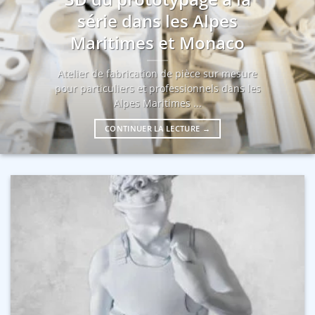
série dans les Alpes
Maritimes et Monaco
Atelier de fabrication de pièce sur mesure
pour particuliers et professionnels dans les
Alpes Maritimes ...
CONTINUER LA LECTURE
→