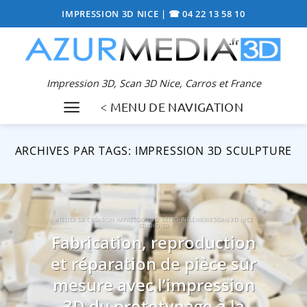
Passer
IMPRESSION 3D NICE
|
☎ 04 22 13 58 10
au
contenu
Impression 3D, Scan 3D Nice, Carros et France
< MENU DE NAVIGATION
ARCHIVES PAR TAGS:
IMPRESSION 3D SCULPTURE
ATELIER DE CRÉATION IMPRESSION 3D RÉTRO-INGÉNIERIE SCAN 3D NICE
STUDIO 3D
Fabrication, reproduction
et réparation de pièce sur
mesure avec l’impression
3D du prototypage à la