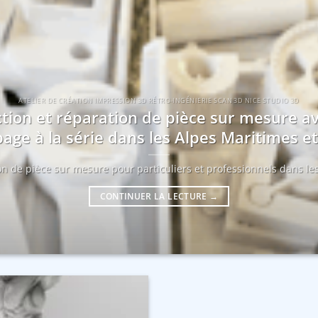
ATELIER DE CRÉATION IMPRESSION 3D RÉTRO-INGÉNIERIE SCAN 3D NICE STUDIO 3D
tion et réparation de pièce sur mesure a
age à la série dans les Alpes Maritimes 
ion de pièce sur mesure pour particuliers et professionnels dans les
CONTINUER LA LECTURE
→