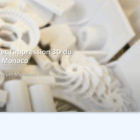
vec l’impression 3D du
et Monaco
 Alpes Maritimes ...