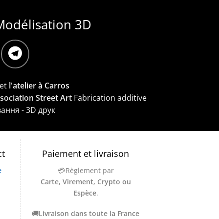
Modélisation 3D
et
l'atelier à Carros
ssociation Street Art
Fabrication additive
вання - 3D друк
ct
Paiement et livraison
e
💳Règlement par
Carte, Virement, Crypto ou
Espèce
.
🚚
Livraison dans toute la France