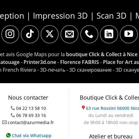
ception | Impression 3D | Scan 3D | 
e et avis Google Maps pour la
boutique Click & Collect à Nice
 Tatouage
-
Printer3d.one
-
Florence FABRIS
-
Place for Art a
on French Riviera - 3D-печать - 3D сканирование - 3D скану
Nous contacter
Boutique Click & Colle
04 22 13 58 10
63 rue Rossini 06000 Nic
06 78 69 33 16
du Lundi au vendredi
contact@azurmedia.fr
de 9h00 à 18h00 non-stop
Chat via Whatsapp
Atelier et bureau