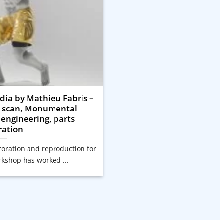
ia by Mathieu Fabris –
3D scan, Monumental
 engineering, parts
ration
storation and reproduction for
rkshop has worked ...