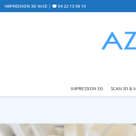
Passer
IMPRESSION 3D NICE
|
☎ 04 22 13 58 10
au
contenu
IMPRESSION 3D
SCAN 3D & 