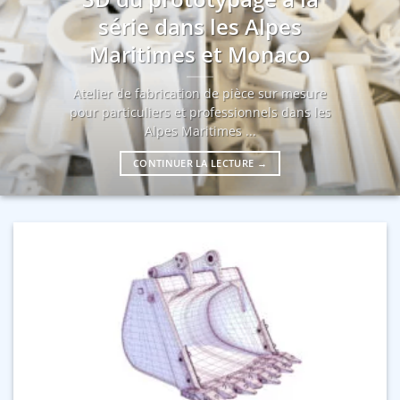
série dans les Alpes
Maritimes et Monaco
Atelier de fabrication de pièce sur mesure
pour particuliers et professionnels dans les
Alpes Maritimes ...
CONTINUER LA LECTURE
→