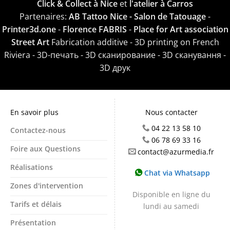
Click & Collect à Nice
et
l'atelier à Carros
Partenaires:
AB Tattoo Nice - Salon de Tatouage
-
Printer3d.one
-
Florence FABRIS
-
Place for Art association
Street Art
Fabrication additive - 3D printing on French
Riviera - 3D-печать - 3D сканирование - 3D сканування -
3D друк
En savoir plus
Nous contacter
04 22 13 58 10
Contactez-nous
06 78 69 33 16
Foire aux Questions
contact@azurmedia.fr
Réalisations
Chat via Whatsapp
Zones d'intervention
Disponible en ligne du
Tarifs et délais
lundi au samedi
Présentation