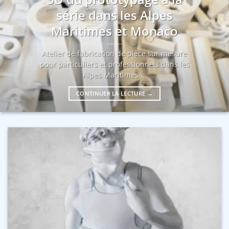
série dans les Alpes
Maritimes et Monaco
Atelier de fabrication de pièce sur mesure
pour particuliers et professionnels dans les
Alpes Maritimes ...
CONTINUER LA LECTURE
→