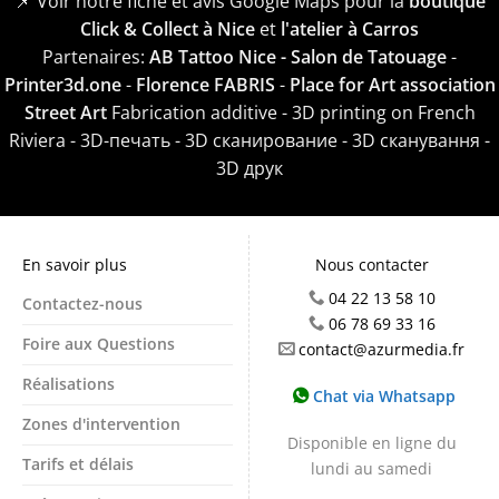
📌 Voir notre fiche et avis Google Maps pour la
boutique
Click & Collect à Nice
et
l'atelier à Carros
Partenaires:
AB Tattoo Nice - Salon de Tatouage
-
Printer3d.one
-
Florence FABRIS
-
Place for Art association
Street Art
Fabrication additive - 3D printing on French
Riviera - 3D-печать - 3D сканирование - 3D сканування -
3D друк
En savoir plus
Nous contacter
04 22 13 58 10
Contactez-nous
06 78 69 33 16
Foire aux Questions
contact@azurmedia.fr
Réalisations
Chat via Whatsapp
Zones d'intervention
Disponible en ligne du
Tarifs et délais
lundi au samedi