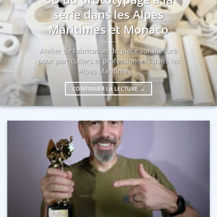
série dans les Alpes
Maritimes et Monaco
Atelier de fabrication de pièce sur mesure
pour particuliers et professionnels dans les
Alpes Maritimes ...
CONTINUER LA LECTURE
→