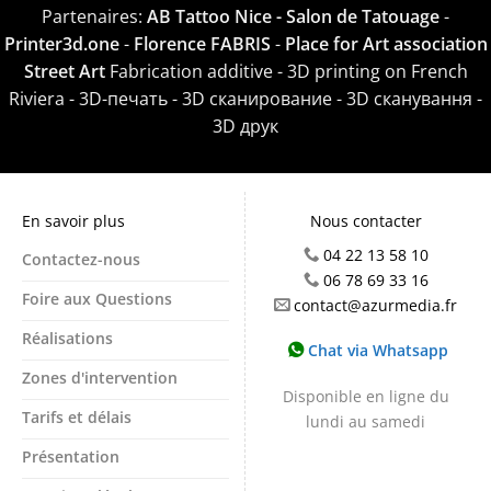
Partenaires:
AB Tattoo Nice - Salon de Tatouage
-
Printer3d.one
-
Florence FABRIS
-
Place for Art association
Street Art
Fabrication additive - 3D printing on French
Riviera - 3D-печать - 3D сканирование - 3D сканування -
3D друк
En savoir plus
Nous contacter
04 22 13 58 10
Contactez-nous
06 78 69 33 16
Foire aux Questions
contact@azurmedia.fr
Réalisations
Chat via Whatsapp
Zones d'intervention
Disponible en ligne du
Tarifs et délais
lundi au samedi
Présentation