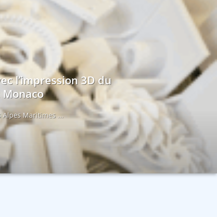
vec l’impression 3D du
et Monaco
 Alpes Maritimes ...