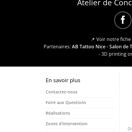
Atelier de Con
📌 Voir notre fich
Partenaires:
AB Tattoo Nice - Salon de
- 3D printing 
En savoir plus
Contactez-nous
Foire aux Questions
Réalisations
Zones d'intervention
Di