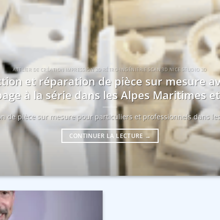
ATELIER DE CRÉATION IMPRESSION 3D RÉTRO-INGÉNIERIE SCAN 3D NICE STUDIO 3D
tion et réparation de pièce sur mesure a
age à la série dans les Alpes Maritimes 
ion de pièce sur mesure pour particuliers et professionnels dans les
CONTINUER LA LECTURE
→