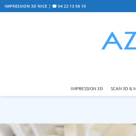
Passer
IMPRESSION 3D NICE
|
☎ 04 22 13 58 10
au
contenu
IMPRESSION 3D
SCAN 3D & 