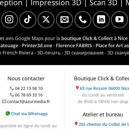
ception | Impression 3D | Scan 3D | 
e et avis Google Maps pour la
boutique Click & Collect à Nice
 Tatouage
-
Printer3d.one
-
Florence FABRIS
-
Place for Art a
on French Riviera - 3D-печать - 3D сканирование - 3D скану
Nous contacter
Boutique Click & Colle
04 22 13 58 10
63 rue Rossini 06000 Nic
06 78 69 33 16
du Lundi au vendredi
contact@azurmedia.fr
de 9h00 à 18h00 non-stop
Chat via Whatsapp
Atelier et bureau
255 chemin du Collet de l
sponible en ligne du lundi au