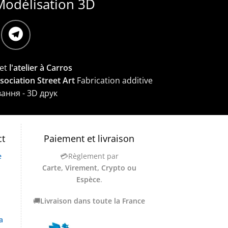
Modélisation 3D
et
l'atelier à Carros
ssociation Street Art
Fabrication additive
вання - 3D друк
ct
Paiement et livraison
e
💳Règlement par
Carte, Virement, Crypto ou
Espèce
.
🚚
Livraison dans toute la France
a