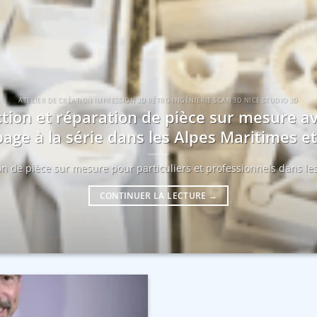
ATELIER DE CRÉATION IMPRESSION 3D RÉTRO-INGÉNIERIE SCAN 3D NICE STUDIO 3D
tion et réparation de pièce sur mesure a
age à la série dans les Alpes Maritimes 
ion de pièce sur mesure pour particuliers et professionnels dans les
CONTINUER LA LECTURE
→