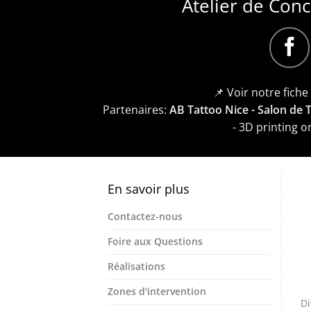
Atelier de Con
📌 Voir notre fich
Partenaires:
AB Tattoo Nice - Salon de
- 3D printing 
En savoir plus
Contactez-nous
Foire aux Questions
Réalisations
Zones d'intervention
Di