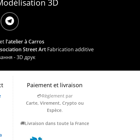
Modélisation 3D
et
l'atelier à Carros
ssociation Street Art
Fabrication additive
вання - 3D друк
ct
Paiement et livraison
e
💳Règlement par
Carte, Virement, Crypto ou
Espèce
.
🚚
Livraison dans toute la France
a