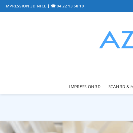
Passer
IMPRESSION 3D NICE
|
☎ 04 22 13 58 10
au
contenu
IMPRESSION 3D
SCAN 3D & 