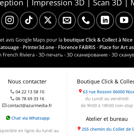
ception | Impression 3D | Scan 3D | 
e et avis Google Maps pour la
boutique Click & Collect à Nice
 Tatouage
-
Printer3d.one
-
Florence FABRIS
-
Place for Art a
on French Riviera - 3D-печать - 3D сканирование - 3D скану
Nous contacter
Boutique Click & Colle
04 22 13 58 10
63 rue Rossini 06000 Nic
06 78 69 33 16
du Lundi au vendredi
contact@azurmedia.fr
de 9h00 à 18h00 non-stop
Chat via Whatsapp
Atelier et bureau
255 chemin du Collet de l
sponible en ligne du lundi au