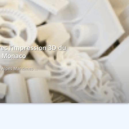
vec l’impression 3D du
et Monaco
 Alpes Maritimes ...