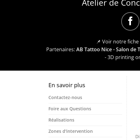
Atelier de Con
📌 Voir notre fich
Partenaires:
AB Tattoo Nice - Salon de
- 3D printing 
En savoir plus
Contactez-nous
Foire aux Questions
Réalisations
Zones d'intervention
Di