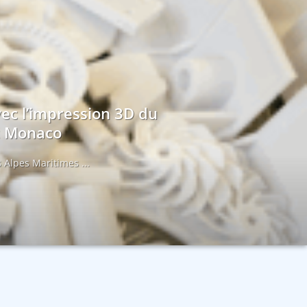
vec l’impression 3D du
et Monaco
 Alpes Maritimes ...