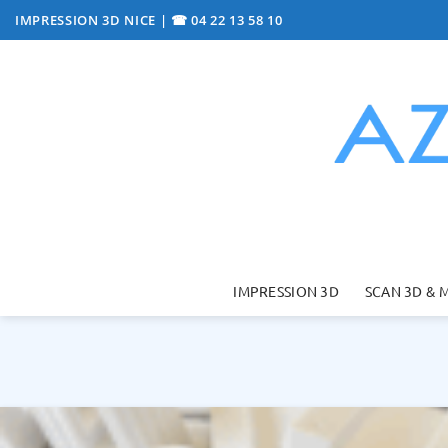
Passer
IMPRESSION 3D NICE
|
☎ 04 22 13 58 10
au
contenu
IMPRESSION 3D
SCAN 3D & 