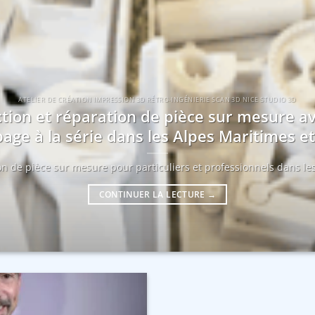
ATELIER DE CRÉATION IMPRESSION 3D RÉTRO-INGÉNIERIE SCAN 3D NICE STUDIO 3D
tion et réparation de pièce sur mesure a
age à la série dans les Alpes Maritimes 
ion de pièce sur mesure pour particuliers et professionnels dans les
CONTINUER LA LECTURE
→