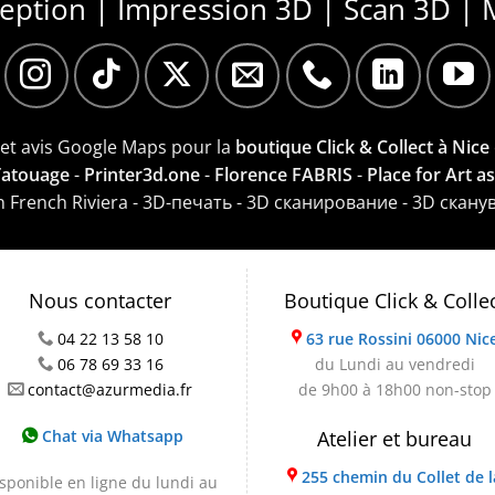
ception | Impression 3D | Scan 3D | 
e et avis Google Maps pour la
boutique Click & Collect à Nice
 Tatouage
-
Printer3d.one
-
Florence FABRIS
-
Place for Art a
on French Riviera - 3D-печать - 3D сканирование - 3D скану
Nous contacter
Boutique Click & Colle
04 22 13 58 10
63 rue Rossini 06000 Nic
06 78 69 33 16
du Lundi au vendredi
contact@azurmedia.fr
de 9h00 à 18h00 non-stop
Chat via Whatsapp
Atelier et bureau
255 chemin du Collet de l
sponible en ligne du lundi au