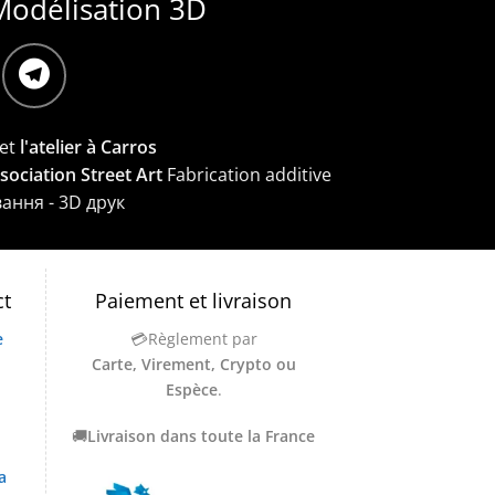
Modélisation 3D
et
l'atelier à Carros
ssociation Street Art
Fabrication additive
вання - 3D друк
ct
Paiement et livraison
e
💳Règlement par
Carte, Virement, Crypto ou
Espèce
.
🚚
Livraison dans toute la France
a