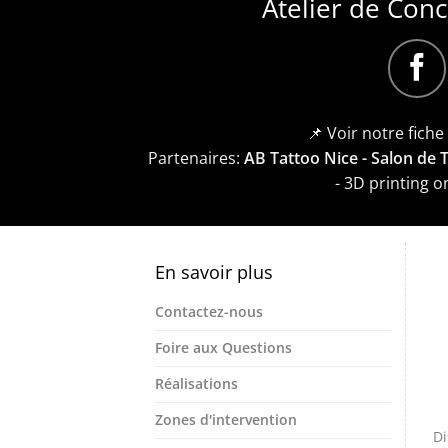
Atelier de Con
📌 Voir notre fich
Partenaires:
AB Tattoo Nice - Salon de
- 3D printing 
En savoir plus
Contactez-nous
Foire aux Questions
Réalisations
Zones d'intervention
Di