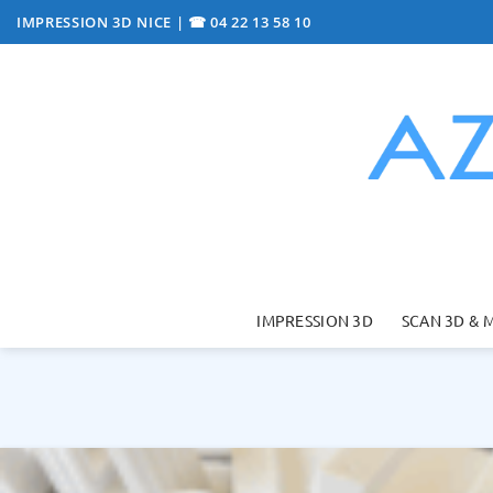
Passer
IMPRESSION 3D NICE
|
☎ 04 22 13 58 10
au
contenu
IMPRESSION 3D
SCAN 3D & 