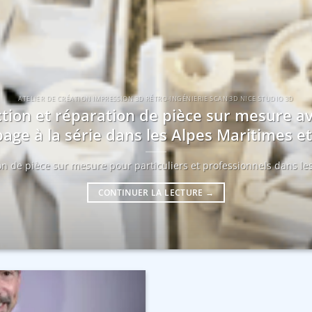
ATELIER DE CRÉATION IMPRESSION 3D RÉTRO-INGÉNIERIE SCAN 3D NICE STUDIO 3D
tion et réparation de pièce sur mesure a
age à la série dans les Alpes Maritimes 
ion de pièce sur mesure pour particuliers et professionnels dans les
CONTINUER LA LECTURE
→