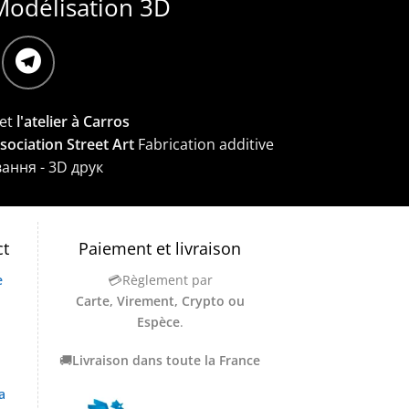
Modélisation 3D
et
l'atelier à Carros
ssociation Street Art
Fabrication additive
вання - 3D друк
ct
Paiement et livraison
e
💳Règlement par
Carte, Virement, Crypto ou
Espèce
.
🚚
Livraison dans toute la France
a