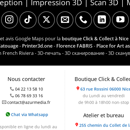
ception | Impression 3D | Scan 3D | 
e et avis Google Maps pour la
boutique Click & Collect à Nice
 Tatouage
-
Printer3d.one
-
Florence FABRIS
-
Place for Art a
on French Riviera - 3D-печать - 3D сканирование - 3D скану
Nous contacter
Boutique Click & Colle
04 22 13 58 10
63 rue Rossini 06000 Nic
06 78 69 33 16
du Lundi au vendredi
contact@azurmedia.fr
de 9h00 à 18h00 non-stop
Chat via Whatsapp
Atelier et bureau
255 chemin du Collet de l
sponible en ligne du lundi au