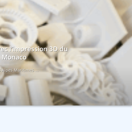
vec l’impression 3D du
et Monaco
 Alpes Maritimes ...