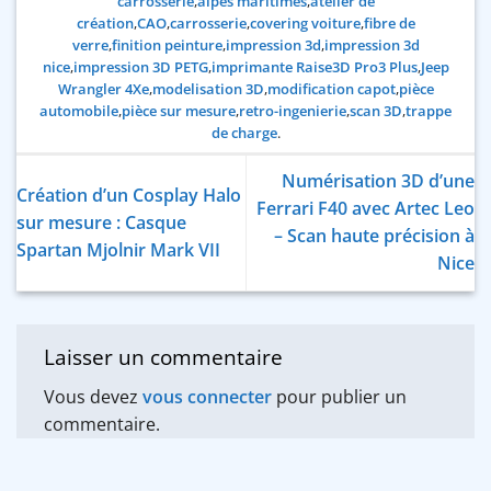
carrosserie
,
alpes maritimes
,
atelier de
création
,
CAO
,
carrosserie
,
covering voiture
,
fibre de
verre
,
finition peinture
,
impression 3d
,
impression 3d
nice
,
impression 3D PETG
,
imprimante Raise3D Pro3 Plus
,
Jeep
Wrangler 4Xe
,
modelisation 3D
,
modification capot
,
pièce
automobile
,
pièce sur mesure
,
retro-ingenierie
,
scan 3D
,
trappe
de charge
.
Numérisation 3D d’une
Création d’un Cosplay Halo
Ferrari F40 avec Artec Leo
sur mesure : Casque
– Scan haute précision à
Spartan Mjolnir Mark VII
Nice
Laisser un commentaire
Vous devez
vous connecter
pour publier un
commentaire.