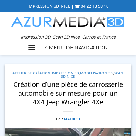
Passer
IMPRESSION 3D NICE
|
☎ 04 22 13 58 10
au
contenu
Impression 3D, Scan 3D Nice, Carros et France
< MENU DE NAVIGATION
ATELIER DE CRÉATION
,
IMPRESSION 3D
,
MODÉLISATION 3D
,
SCAN
3D NICE
Création d’une pièce de carrosserie
automobile sur mesure pour un
4×4 Jeep Wrangler 4Xe
PAR
MATHIEU