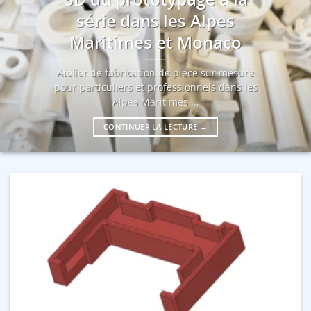
série dans les Alpes
Maritimes et Monaco
Atelier de fabrication de pièce sur mesure
pour particuliers et professionnels dans les
Alpes Maritimes ...
CONTINUER LA LECTURE
→