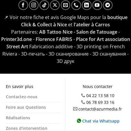
📌 Voir notre fiche et avis Google Maps pour la
boutique
Click & Collect à Nice
et
l'atelier à Carros
Partenaires:
AB Tattoo Nice - Salon de Tatouage
-
Printer3d.one
-
Florence FABRIS
-
Place for Art association
Street Art
Fabrication additive - 3D printing on French
Riviera - 3D-печать - 3D сканирование - 3D сканування -
3D друк
En savoir plus
Nous contacter
04 22 13 58 10
Contactez-nous
06 78 69 33 16
Foire aux Questions
contact@azurmedia.fr
Réalisations
Chat via Whatsapp
Zones d'intervention