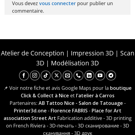
Vous devez
vous connecter
pour publier un
commentaire.
Atelier de Conception | Impression 3D | Scan
3D | Modélisation 3D
📌 Voir notre fiche et avis Google Maps pour la
boutique
Click & Collect à Nice
et
l'atelier à Carros
Partenaires:
AB Tattoo Nice - Salon de Tatouage
-
Printer3d.one
-
Florence FABRIS
-
Place for Art
association Street Art
Fabrication additive - 3D printing
on French Riviera - 3D-печать - 3D сканирование - 3D
сканування - 3D друк