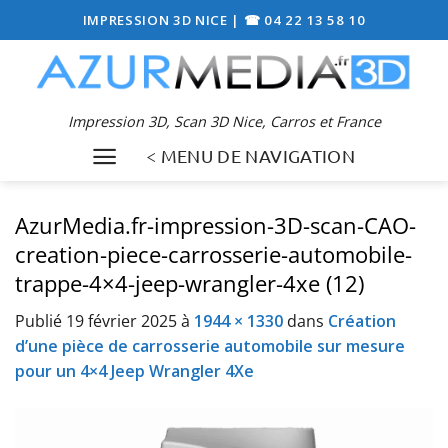
Passer
IMPRESSION 3D NICE
|
☎ 04 22 13 58 10
au
contenu
Impression 3D, Scan 3D Nice, Carros et France
< MENU DE NAVIGATION
AzurMedia.fr-impression-3D-scan-CAO-
creation-piece-carrosserie-automobile-
trappe-4×4-jeep-wrangler-4xe (12)
Publié
19 février 2025
à
1944 × 1330
dans
Création
d’une pièce de carrosserie automobile sur mesure
pour un 4×4 Jeep Wrangler 4Xe