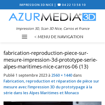
Passer
IMPRESSION 3D NICE
|
☎ 04 22 13 58 10
au
contenu
Impression 3D, Scan 3D Nice, Carros et France
< MENU DE NAVIGATION
fabrication-reproduction-piece-sur-
mesure-impression-3d-prototype-serie-
alpes-maritimes-nice-carros-06 (13)
Publié
1 septembre 2023
à
2560 × 1440
dans
Fabrication, reproduction et réparation de pièce sur
mesure avec l’impression 3D du prototypage à la
série dans les Alpes Maritimes et Monaco