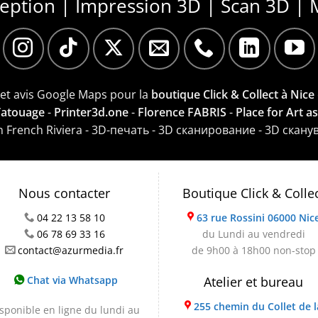
ception | Impression 3D | Scan 3D | 
e et avis Google Maps pour la
boutique Click & Collect à Nice
 Tatouage
-
Printer3d.one
-
Florence FABRIS
-
Place for Art a
on French Riviera - 3D-печать - 3D сканирование - 3D скану
Nous contacter
Boutique Click & Colle
04 22 13 58 10
63 rue Rossini 06000 Nic
06 78 69 33 16
du Lundi au vendredi
contact@azurmedia.fr
de 9h00 à 18h00 non-stop
Chat via Whatsapp
Atelier et bureau
255 chemin du Collet de l
sponible en ligne du lundi au