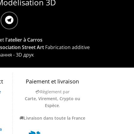
Modélisation 3D
et
l'atelier à Carros
ssociation Street Art
Fabrication additive
вання - 3D друк
ct
Paiement et livraison
e
💳Règlement par
Carte, Virement, Crypto ou
Espèce
.
🚚
Livraison dans toute la France
a