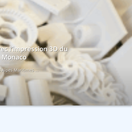
vec l’impression 3D du
et Monaco
 Alpes Maritimes ...