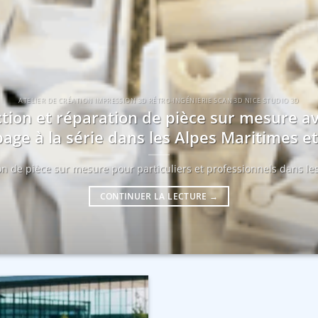
ATELIER DE CRÉATION IMPRESSION 3D RÉTRO-INGÉNIERIE SCAN 3D NICE STUDIO 3D
tion et réparation de pièce sur mesure a
age à la série dans les Alpes Maritimes 
ion de pièce sur mesure pour particuliers et professionnels dans les
CONTINUER LA LECTURE
→