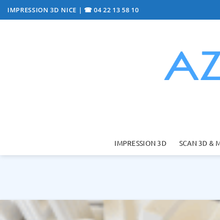
Passer
IMPRESSION 3D NICE
|
☎ 04 22 13 58 10
au
contenu
IMPRESSION 3D
SCAN 3D & 