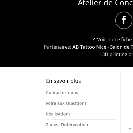
Atelier de Con
📌 Voir notre fich
Partenaires:
AB Tattoo Nice - Salon de
- 3D printing 
En savoir plus
Contactez-nous
Foire aux Questions
Réalisations
Zones d'intervention
Di