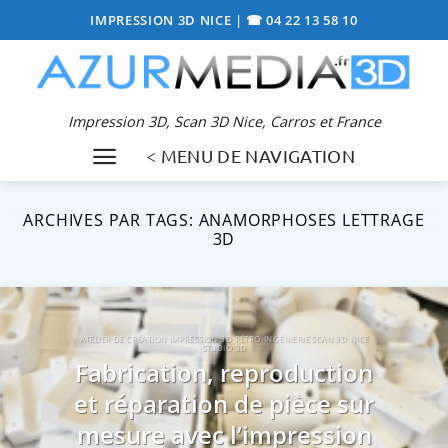
Passer
IMPRESSION 3D NICE
|
☎ 04 22 13 58 10
au
contenu
Impression 3D, Scan 3D Nice, Carros et France
< MENU DE NAVIGATION
ARCHIVES PAR TAGS:
ANAMORPHOSES LETTRAGE
3D
ATELIER DE CRÉATION IMPRESSION 3D RÉTRO-INGÉNIERIE SCAN 3D NICE
STUDIO 3D
Fabrication, reproduction
et réparation de pièce sur
mesure avec l’impression