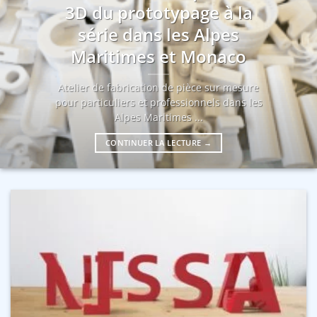
3D du prototypage à la
série dans les Alpes
Maritimes et Monaco
Atelier de fabrication de pièce sur mesure
pour particuliers et professionnels dans les
Alpes Maritimes ...
CONTINUER LA LECTURE
→