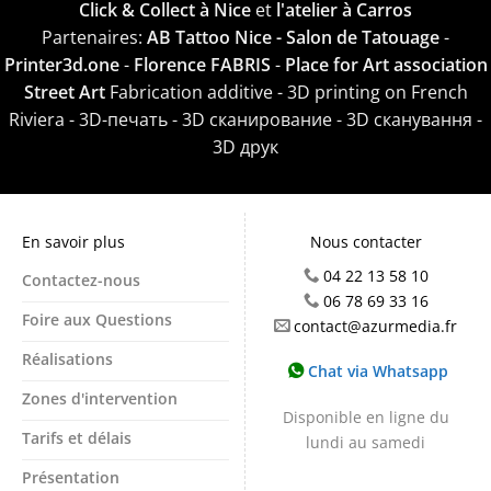
Click & Collect à Nice
et
l'atelier à Carros
Partenaires:
AB Tattoo Nice - Salon de Tatouage
-
Printer3d.one
-
Florence FABRIS
-
Place for Art association
Street Art
Fabrication additive - 3D printing on French
Riviera - 3D-печать - 3D сканирование - 3D сканування -
3D друк
En savoir plus
Nous contacter
04 22 13 58 10
Contactez-nous
06 78 69 33 16
Foire aux Questions
contact@azurmedia.fr
Réalisations
Chat via Whatsapp
Zones d'intervention
Disponible en ligne du
Tarifs et délais
lundi au samedi
Présentation