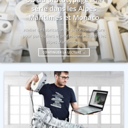
série dans les Alpes
Maritimes et Monaco
Atelier de fabrication de pièce sur mesure
pour particuliers et professionnels dans les
Alpes Maritimes ...
CONTINUER LA LECTURE
→