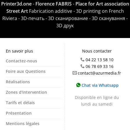
Printer3d.one
-
Florence FABRIS
-
Place for Art association
Street Art
Fabrication additive - 3D printing on French
Riviera - 3D-печать - 3D сканирование - 3D сканування -
3D друк
En savoir plus
Nous contacter
04 22 13 58 10
Contactez-nous
06 78 69 33 16
Foire aux Questions
contact@azurmedia.fr
Réalisations
Chat via Whatsapp
Zones d'intervention
Disponible en ligne du
Tarifs et délais
lundi au samedi
Présentation
Mentions légales