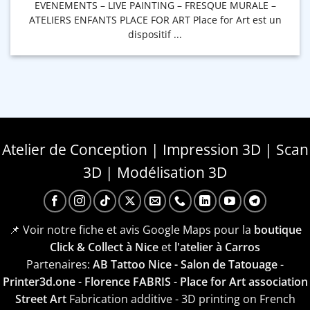
EVENEMENTS – LIVE PAINTING – FRESQUE MURALE –
ATELIERS ENFANTS PLACE FOR ART Place for Art est un
dispositif ...
Atelier de Conception | Impression 3D | Scan
3D | Modélisation 3D
📌 Voir notre fiche et avis Google Maps pour la
boutique
Click & Collect à Nice
et
l'atelier à Carros
Partenaires:
AB Tattoo Nice - Salon de Tatouage
-
Printer3d.one
-
Florence FABRIS
-
Place for Art association
Street Art
Fabrication additive - 3D printing on French