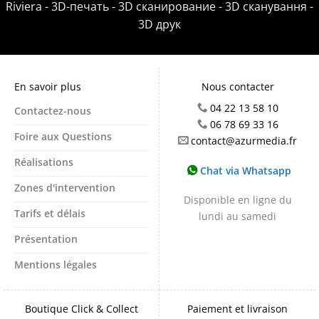
Riviera - 3D-печать - 3D сканирование - 3D сканування -
3D друк
En savoir plus
Nous contacter
04 22 13 58 10
Contactez-nous
06 78 69 33 16
Foire aux Questions
contact@azurmedia.fr
Réalisations
Chat via Whatsapp
Zones d'intervention
Disponible en ligne du
Tarifs et délais
lundi au samedi
Présentation
Mentions légales
Boutique Click & Collect
Paiement et livraison