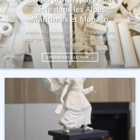
série dans les Alpes
Maritimes et Monaco
Atelier de fabrication de pièce sur mesure
pour particuliers et professionnels dans les
Alpes Maritimes ...
CONTINUER LA LECTURE
→