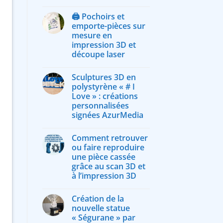
🖨️ Pochoirs et
emporte-pièces sur
mesure en
impression 3D et
découpe laser
Sculptures 3D en
polystyrène « # I
Love » : créations
personnalisées
signées AzurMedia
Comment retrouver
ou faire reproduire
une pièce cassée
grâce au scan 3D et
à l’impression 3D
Création de la
nouvelle statue
« Ségurane » par