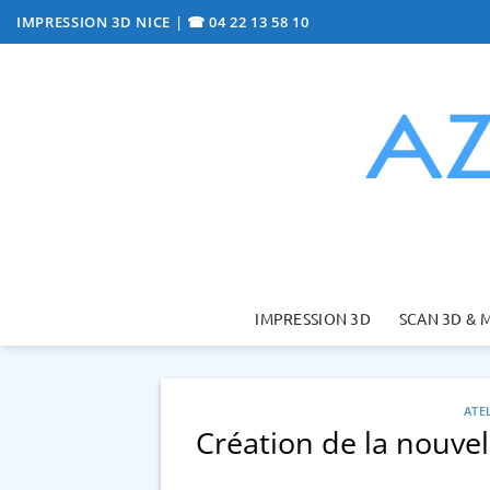
Passer
IMPRESSION 3D NICE
|
☎ 04 22 13 58 10
au
contenu
IMPRESSION 3D
SCAN 3D & 
ATE
Création de la nouvel