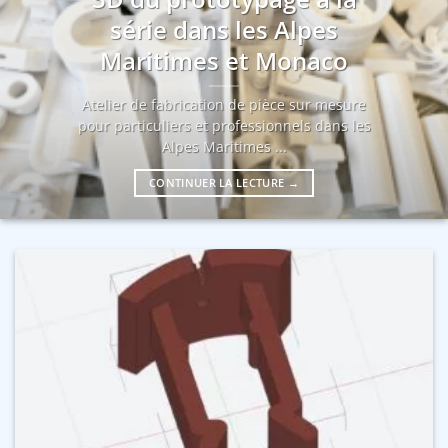
série dans les Alpes
Maritimes et Monaco
Atelier de fabrication de pièce sur mesure
pour particuliers et professionnels dans les
Alpes Maritimes ...
CONTINUER LA LECTURE
→