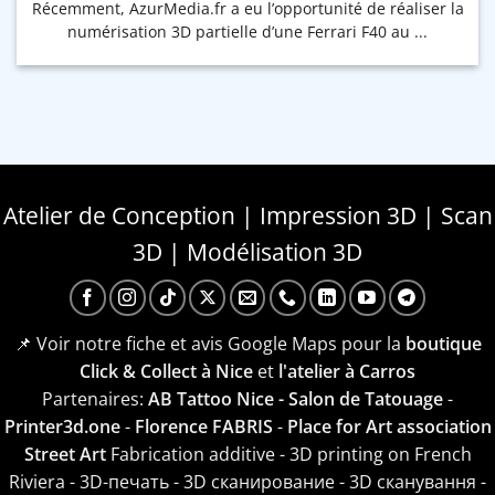
Récemment, AzurMedia.fr a eu l’opportunité de réaliser la
numérisation 3D partielle d’une Ferrari F40 au ...
Atelier de Conception | Impression 3D | Scan
3D | Modélisation 3D
📌 Voir notre fiche et avis Google Maps pour la
boutique
Click & Collect à Nice
et
l'atelier à Carros
Partenaires:
AB Tattoo Nice - Salon de Tatouage
-
Printer3d.one
-
Florence FABRIS
-
Place for Art association
Street Art
Fabrication additive - 3D printing on French
Riviera - 3D-печать - 3D сканирование - 3D сканування -