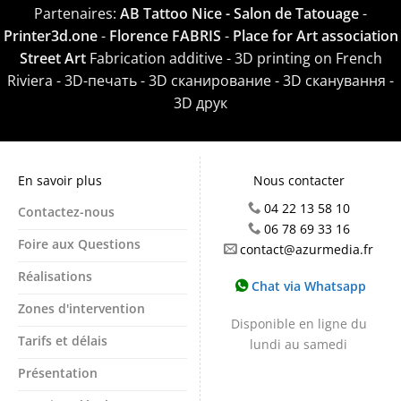
Partenaires:
AB Tattoo Nice - Salon de Tatouage
-
Printer3d.one
-
Florence FABRIS
-
Place for Art association
Street Art
Fabrication additive - 3D printing on French
Riviera - 3D-печать - 3D сканирование - 3D сканування -
3D друк
En savoir plus
Nous contacter
04 22 13 58 10
Contactez-nous
06 78 69 33 16
Foire aux Questions
contact@azurmedia.fr
Réalisations
Chat via Whatsapp
Zones d'intervention
Disponible en ligne du
Tarifs et délais
lundi au samedi
Présentation