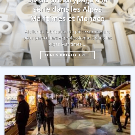
série dans les Alpes
Maritimes et Monaco
Atelier de fabrication de pièce sur mesure
pour particuliers et professionnels dans les
Alpes Maritimes ...
CONTINUER LA LECTURE
→