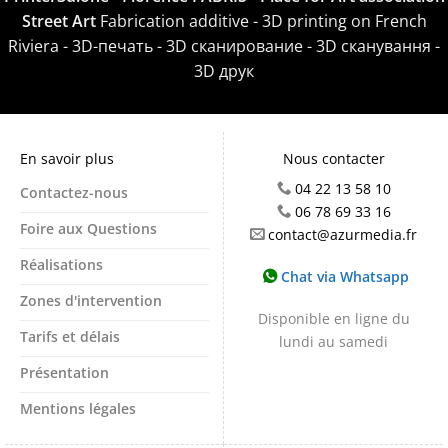
Street Art
Fabrication additive - 3D printing on French
Riviera - 3D-печать - 3D сканирование - 3D сканування -
3D друк
En savoir plus
Nous contacter
04 22 13 58 10
Contactez-nous
06 78 69 33 16
Foire aux Questions
contact@azurmedia.fr
Réalisations
Chat via Whatsapp
Zones d'intervention
Disponible en ligne du
Tarifs et délais
lundi au samedi
Présentation
Mentions légales