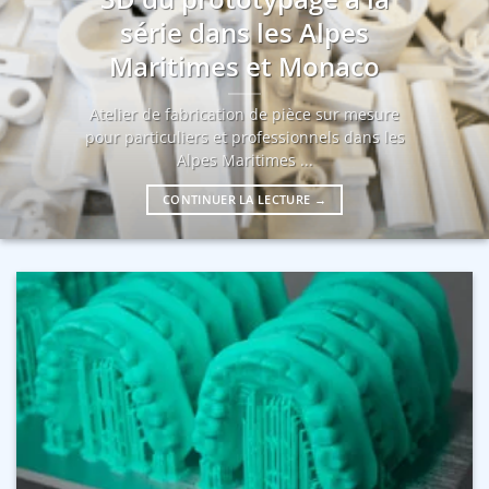
série dans les Alpes
Maritimes et Monaco
Atelier de fabrication de pièce sur mesure
pour particuliers et professionnels dans les
Alpes Maritimes ...
CONTINUER LA LECTURE
→