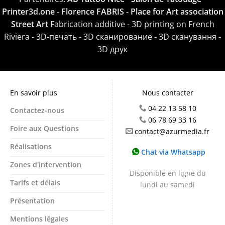
Printer3d.one
-
Florence FABRIS
-
Place for Art association
Street Art
Fabrication additive - 3D printing on French
Riviera - 3D-печать - 3D сканирование - 3D сканування -
3D друк
En savoir plus
Nous contacter
04 22 13 58 10
Contactez-nous
06 78 69 33 16
Foire aux Questions
contact@azurmedia.fr
Réalisations
Chat via Whatsapp
Zones d'intervention
Disponible en ligne du
Tarifs et délais
lundi au samedi
Présentation
Mentions légales