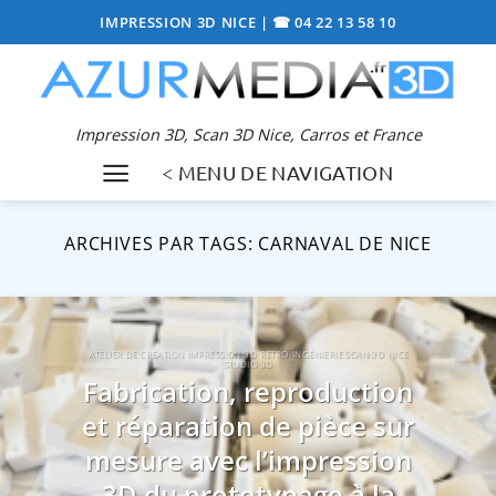
Passer
IMPRESSION 3D NICE
|
☎ 04 22 13 58 10
au
contenu
Impression 3D, Scan 3D Nice, Carros et France
< MENU DE NAVIGATION
ARCHIVES PAR TAGS:
CARNAVAL DE NICE
ATELIER DE CRÉATION IMPRESSION 3D RÉTRO-INGÉNIERIE SCAN 3D NICE
STUDIO 3D
Fabrication, reproduction
et réparation de pièce sur
mesure avec l’impression
3D du prototypage à la