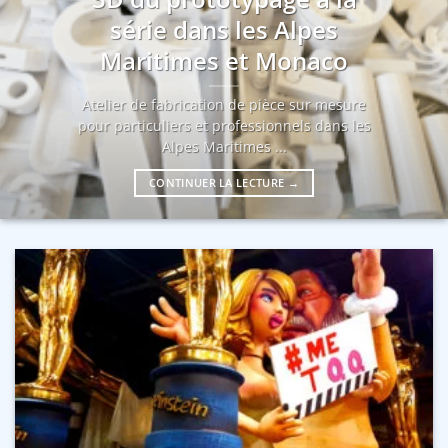
série dans les Alpes
Maritimes et Monaco
Atelier de fabrication de pièce sur mesure
pour particuliers et professionnels dans les
Alpes Maritimes ...
CONTINUER LA LECTURE
→