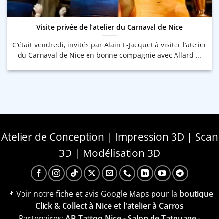
Visite privée de l’atelier du Carnaval de Nice
C’était vendredi, invités par Alain L-Jacquet à visiter l’atelier
du Carnaval de Nice en bonne compagnie avec Allard ...
Atelier de Conception | Impression 3D | Scan
3D | Modélisation 3D
📌 Voir notre fiche et avis Google Maps pour la
boutique
Click & Collect à Nice
et
l'atelier à Carros
Partenaires:
AB Tattoo Nice - Salon de Tatouage
-