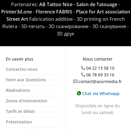
Partenaires:
AB Tattoo Nice - Salon de Tatouage
-
Printer3d.one
-
Florence FABRIS
-
Place for Art association
Street Art
Fabrication additive - 3D printing on French
Riviera - 3D-печать - 3D сканирование - 3D сканування -
3D друк
En savoir plus
Nous contacter
04 22 13 58 10
Contactez-nous
06 78 69 33 16
Foire aux Questions
contact@azurmedia.fr
Réalisations
Chat via Whatsapp
Zones d'intervention
Disponible en ligne du
Tarifs et délais
lundi au samedi
Présentation