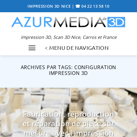
Passer
IMPRESSION 3D NICE
|
☎ 04 22 13 58 10
au
contenu
Impression 3D, Scan 3D Nice, Carros et France
< MENU DE NAVIGATION
ARCHIVES PAR TAGS:
CONFIGURATION
IMPRESSION 3D
ATELIER DE CRÉATION IMPRESSION 3D RÉTRO-INGÉNIERIE SCAN 3D NICE
STUDIO 3D
Fabrication, reproduction
et réparation de pièce sur
mesure avec l’impression