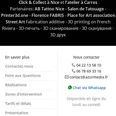
Click & Collect à Nice
et
l'atelier à Carros
Partenaires:
AB Tattoo Nice - Salon de Tatouage
-
Printer3d.one
-
Florence FABRIS
-
Place for Art association
Street Art
Fabrication additive - 3D printing on French
Riviera - 3D-печать - 3D сканирование - 3D сканування -
3D друк
En savoir plus
Nous contacter
04 22 13 58 10
Contactez-nous
06 78 69 33 16
Foire aux Questions
contact@azurmedia.fr
Réalisations
Chat via Whatsapp
Zones d'intervention
Disponible en ligne du
Tarifs et délais
lundi au samedi
Présentation