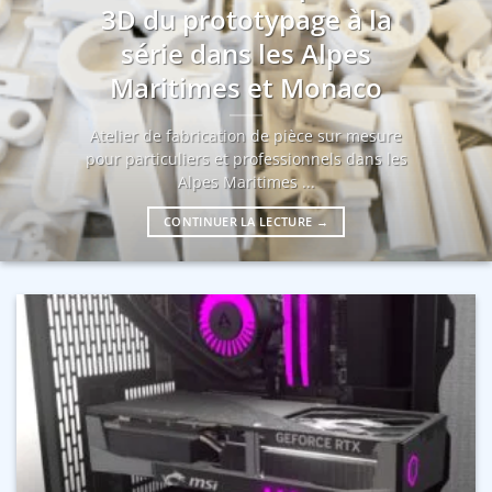
3D du prototypage à la
série dans les Alpes
Maritimes et Monaco
Atelier de fabrication de pièce sur mesure
pour particuliers et professionnels dans les
Alpes Maritimes ...
CONTINUER LA LECTURE
→