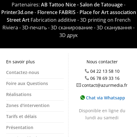
Partenaires:
AB Tattoo Nice - Salon de Tatouage
-
Printer3d.one
-
Florence FABRIS
-
Place for Art association
Street Art
Fabrication additive - 3D printing on French
Riviera - 3D-печать - 3D сканирование - 3D сканування -
3D друк
En savoir plus
Nous contacter
04 22 13 58 10
Contactez-nous
06 78 69 33 16
Foire aux Questions
contact@azurmedia.fr
Réalisations
Chat via Whatsapp
Zones d'intervention
Disponible en ligne du
Tarifs et délais
lundi au samedi
Présentation