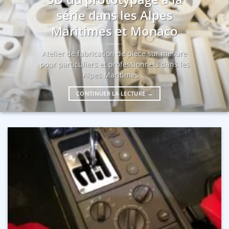
série dans les Alpes
Maritimes et Monaco
Atelier de fabrication de pièce sur mesure
pour particuliers et professionnels dans les
Alpes Maritimes ...
CONTINUER LA LECTURE
→