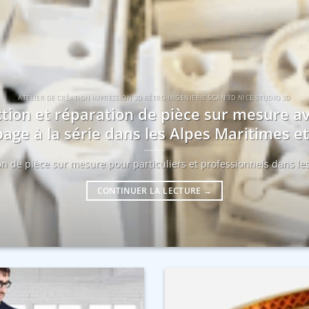
ATELIER DE CRÉATION IMPRESSION 3D RÉTRO-INGÉNIERIE SCAN 3D NICE STUDIO 3D
tion et réparation de pièce sur mesure a
age à la série dans les Alpes Maritimes 
ion de pièce sur mesure pour particuliers et professionnels dans les
CONTINUER LA LECTURE
→