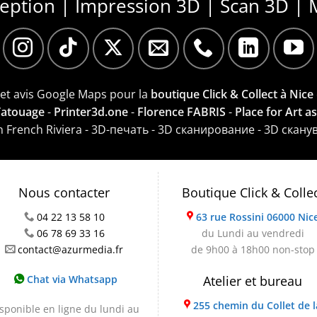
ception | Impression 3D | Scan 3D | 
e et avis Google Maps pour la
boutique Click & Collect à Nice
 Tatouage
-
Printer3d.one
-
Florence FABRIS
-
Place for Art a
on French Riviera - 3D-печать - 3D сканирование - 3D скану
Nous contacter
Boutique Click & Colle
04 22 13 58 10
63 rue Rossini 06000 Nic
06 78 69 33 16
du Lundi au vendredi
contact@azurmedia.fr
de 9h00 à 18h00 non-stop
Chat via Whatsapp
Atelier et bureau
255 chemin du Collet de l
sponible en ligne du lundi au