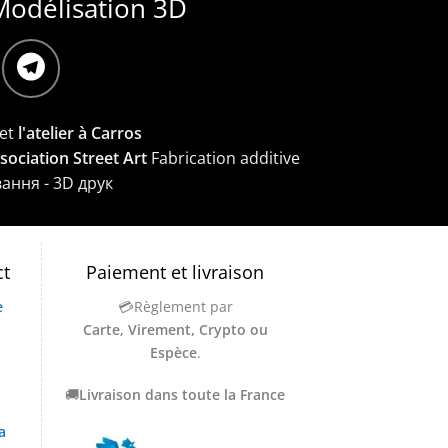
Modélisation 3D
et
l'atelier à Carros
ssociation Street Art
Fabrication additive
вання - 3D друк
ct
Paiement et livraison
e
💳Règlement par
Carte, Virement, Crypto ou
Espèce
.
🚚
Livraison dans toute la France
a