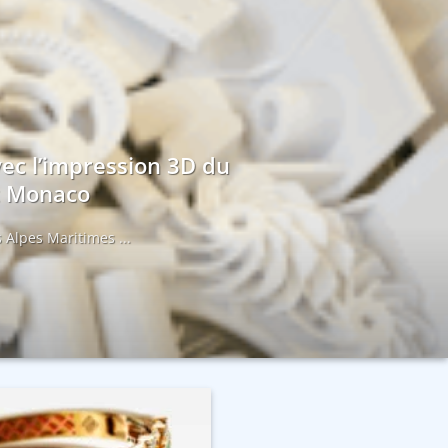
vec l’impression 3D du
et Monaco
 Alpes Maritimes ...