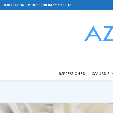
Passer
IMPRESSION 3D NICE
|
☎ 04 22 13 58 10
au
contenu
IMPRESSION 3D
SCAN 3D & 