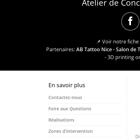
Atelier de Con
📌 Voir notre fich
Partenaires:
AB Tattoo Nice - Salon de
- 3D printing 
En savoir plus
Contactez-nous
Foire aux Questions
Réalisations
Zones d'intervention
Di