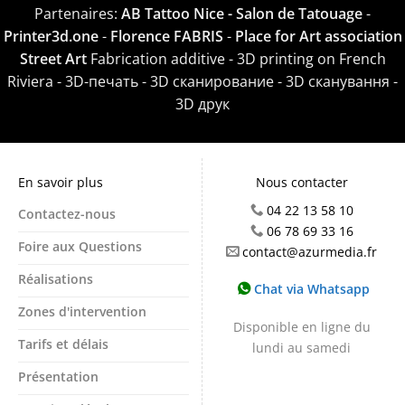
Partenaires:
AB Tattoo Nice - Salon de Tatouage
-
Printer3d.one
-
Florence FABRIS
-
Place for Art association
Street Art
Fabrication additive - 3D printing on French
Riviera - 3D-печать - 3D сканирование - 3D сканування -
3D друк
En savoir plus
Nous contacter
04 22 13 58 10
Contactez-nous
06 78 69 33 16
Foire aux Questions
contact@azurmedia.fr
Réalisations
Chat via Whatsapp
Zones d'intervention
Disponible en ligne du
Tarifs et délais
lundi au samedi
Présentation