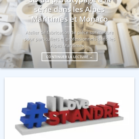
série dans les Alpes
Maritimes et Monaco
Atelier de fabrication de pièce sur mesure
pour particuliers et professionnels dans les
Alpes Maritimes ...
CONTINUER LA LECTURE
→