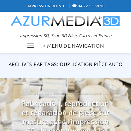
Passer
IMPRESSION 3D NICE
|
☎ 04 22 13 58 10
au
contenu
Impression 3D, Scan 3D Nice, Carros et France
< MENU DE NAVIGATION
ARCHIVES PAR TAGS:
DUPLICATION PIÈCE AUTO
ATELIER DE CRÉATION IMPRESSION 3D RÉTRO-INGÉNIERIE SCAN 3D NICE
STUDIO 3D
Fabrication, reproduction
et réparation de pièce sur
mesure avec l’impression
3D du prototypage à la