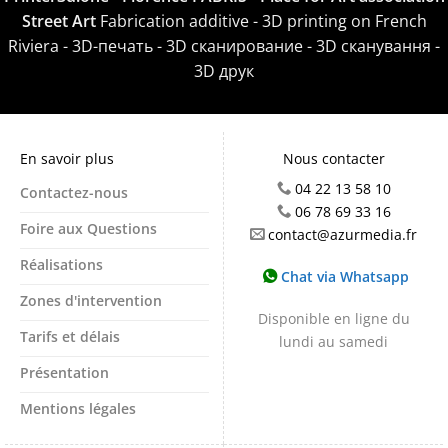
Street Art
Fabrication additive - 3D printing on French
Riviera - 3D-печать - 3D сканирование - 3D сканування -
3D друк
En savoir plus
Nous contacter
04 22 13 58 10
Contactez-nous
06 78 69 33 16
Foire aux Questions
contact@azurmedia.fr
Réalisations
Chat via Whatsapp
Zones d'intervention
Disponible en ligne du
Tarifs et délais
lundi au samedi
Présentation
Mentions légales