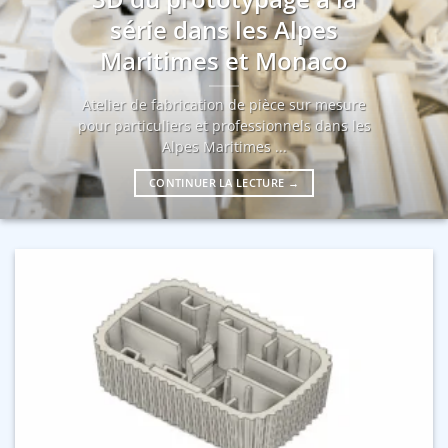
série dans les Alpes
Maritimes et Monaco
Atelier de fabrication de pièce sur mesure
pour particuliers et professionnels dans les
Alpes Maritimes ...
CONTINUER LA LECTURE
→