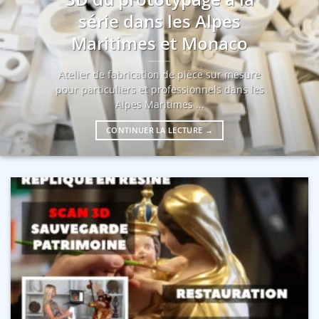
série dans les Alpes
Maritimes et Monaco
Atelier de fabrication de pièce sur mesure
pour particuliers et professionnels dans les
Alpes Maritimes ...
CONTINUER LA LECTURE
→