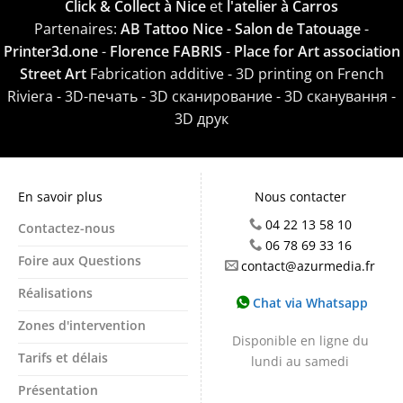
Click & Collect à Nice
et
l'atelier à Carros
Partenaires:
AB Tattoo Nice - Salon de Tatouage
-
Printer3d.one
-
Florence FABRIS
-
Place for Art association
Street Art
Fabrication additive - 3D printing on French
Riviera - 3D-печать - 3D сканирование - 3D сканування -
3D друк
En savoir plus
Nous contacter
04 22 13 58 10
Contactez-nous
06 78 69 33 16
Foire aux Questions
contact@azurmedia.fr
Réalisations
Chat via Whatsapp
Zones d'intervention
Disponible en ligne du
Tarifs et délais
lundi au samedi
Présentation