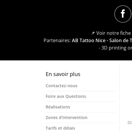
📌 Voir notre fich
Partenaires:
AB Tattoo Nice - Salon de
- 3D printing 
En savoir plus
Contactez-nous
Foire aux Questions
Réalisations
Zones d'intervention
Di
Tarifs et délais