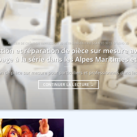
ATELIER DE CRÉATION IMPRESSION 3D RÉTRO-INGÉNIERIE SCAN 3D NICE STUDIO 3D
tion et réparation de pièce sur mesure a
age à la série dans les Alpes Maritimes 
ion de pièce sur mesure pour particuliers et professionnels dans les
CONTINUER LA LECTURE
→