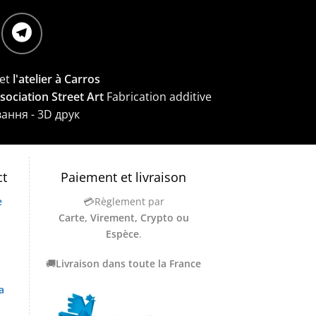
et
l'atelier à Carros
ssociation Street Art
Fabrication additive
вання - 3D друк
ct
Paiement et livraison
e
💳Règlement par
Carte, Virement, Crypto ou
Espèce
.
🚚
Livraison dans toute la France
a