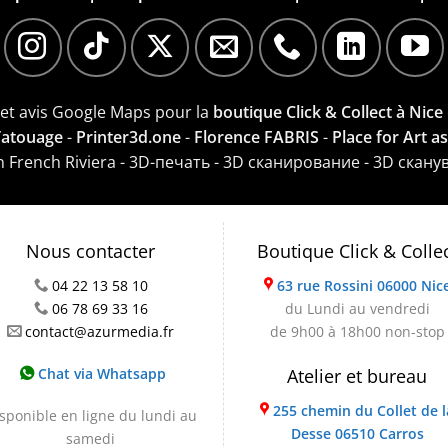
e et avis Google Maps pour la
boutique Click & Collect à Nice
 Tatouage
-
Printer3d.one
-
Florence FABRIS
-
Place for Art a
on French Riviera - 3D-печать - 3D сканирование - 3D скану
Nous contacter
Boutique Click & Colle
04 22 13 58 10
63 rue Rossini 06000 Nic
06 78 69 33 16
du Lundi au vendredi
contact@azurmedia.fr
de 9h00 à 18h00 non-stop
Chat via Whatsapp
Atelier et bureau
255 chemin du Collet de l
sponible en ligne du lundi au
Desse 06510 Carros
samedi