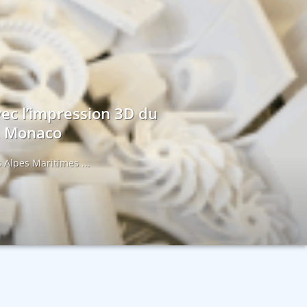
vec l’impression 3D du
et Monaco
 Alpes Maritimes ...