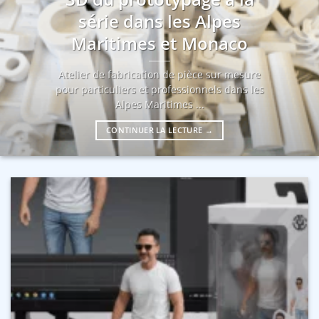
série dans les Alpes
Maritimes et Monaco
Atelier de fabrication de pièce sur mesure
pour particuliers et professionnels dans les
Alpes Maritimes ...
CONTINUER LA LECTURE
→