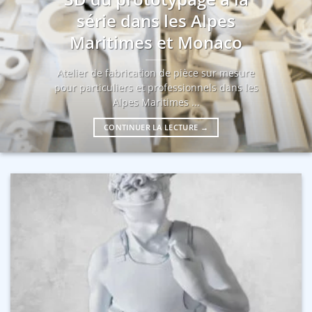
série dans les Alpes
Maritimes et Monaco
Atelier de fabrication de pièce sur mesure
pour particuliers et professionnels dans les
Alpes Maritimes ...
CONTINUER LA LECTURE
→