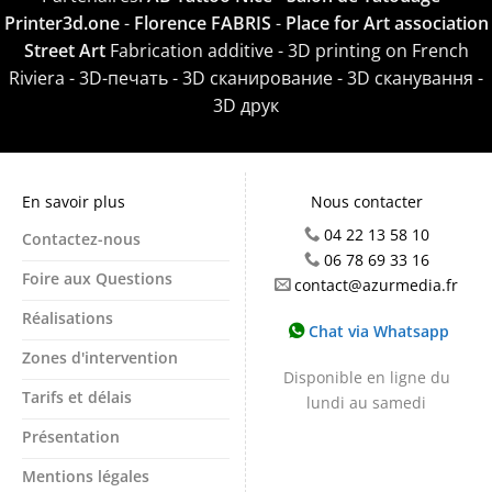
Printer3d.one
-
Florence FABRIS
-
Place for Art association
Street Art
Fabrication additive - 3D printing on French
Riviera - 3D-печать - 3D сканирование - 3D сканування -
3D друк
En savoir plus
Nous contacter
04 22 13 58 10
Contactez-nous
06 78 69 33 16
Foire aux Questions
contact@azurmedia.fr
Réalisations
Chat via Whatsapp
Zones d'intervention
Disponible en ligne du
Tarifs et délais
lundi au samedi
Présentation
Mentions légales